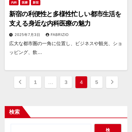
内科
医療
新宿
新宿の利便性と多様性忙しい都市生活を
支える身近な内科医療の魅力
2025年7月3日
FABRIZIO
広大な都市圏の一角に位置し、ビジネスや観光、ショ
ッピング、飲…
投
1
…
3
4
5
稿
の
検索
ペ
ー
検