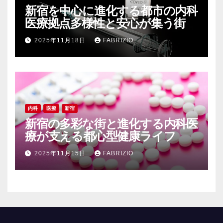
新宿を中心に進化する都市の内科
医療拠点多様性と安心が集う街
2025年11月18日
FABRIZIO
内科
医療
新宿
新宿の多彩な街と進化する内科医
療が支える都心型健康ライフ
2025年11月15日
FABRIZIO