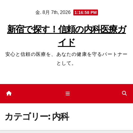
コ
金. 8月 7th, 2026
1:17:00 PM
ン
テ
新宿で探す！信頼の内科医療ガ
ン
イド
ツ
へ
安心と信頼の医療を、あなたの健康を守るパートナー
ス
として。
キ
ッ
プ
カテゴリー:
内科