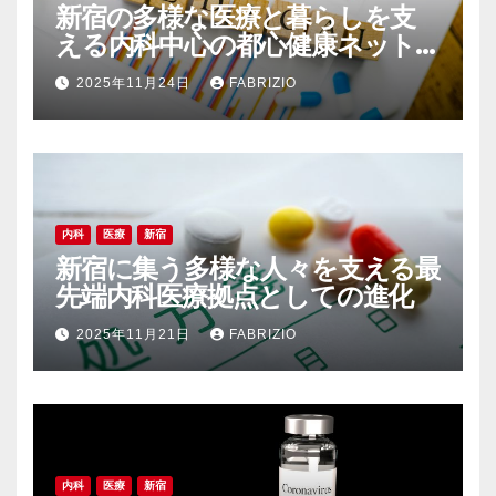
新宿の多様な医療と暮らしを支
える内科中心の都心健康ネット
ワーク
2025年11月24日
FABRIZIO
内科
医療
新宿
新宿に集う多様な人々を支える最
先端内科医療拠点としての進化
2025年11月21日
FABRIZIO
内科
医療
新宿